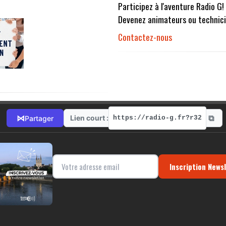
Participez à l'aventure Radio G!
Devenez animateurs ou technici
Contactez-nous
⧉
⋈
Lien court :
Partager
https://radio-g.fr?r32
Inscription News