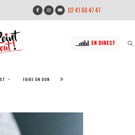
02 41 60 47 47
EN DIRECT
IST
FAIRE UN DON