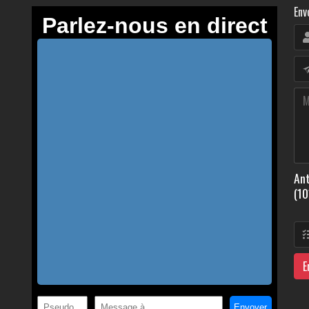
Env
Ant
(10
E