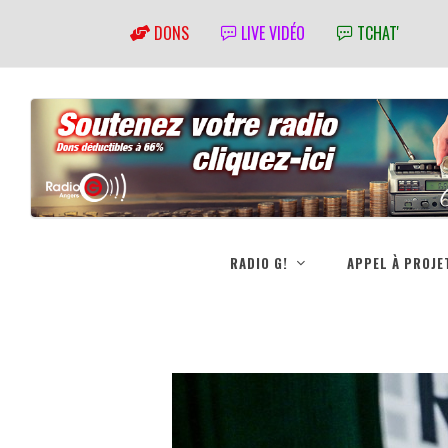
DONS
LIVE VIDÉO
TCHAT'
RADIO G!
APPEL À PROJE