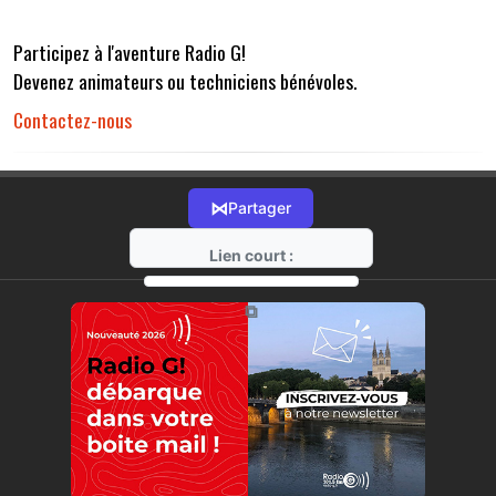
Participez à l'aventure Radio G!
Devenez animateurs ou techniciens bénévoles.
Contactez-nous
⋈
Partager
Lien court :
https://radio-g.fr?r32
⧉