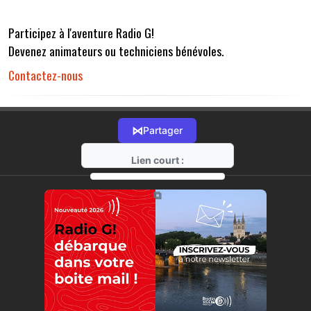
Participez à l'aventure Radio G!
Devenez animateurs ou techniciens bénévoles.
Contactez-nous
⋈
Partager
Lien court :
https://radio-g.fr?r32
⧉