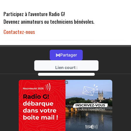
Participez à l'aventure Radio G!
Devenez animateurs ou techniciens bénévoles.
Contactez-nous
⋈
Partager
Lien court :
https://radio-g.fr?r32
⧉