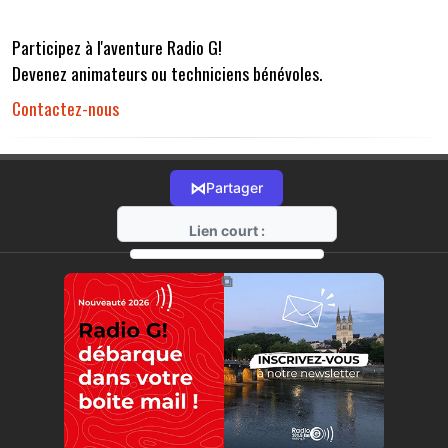
Participez à l'aventure Radio G!
Devenez animateurs ou techniciens bénévoles.
Contactez-nous
⋈
Partager
Lien court :
https://radio-g.fr?r32
⧉