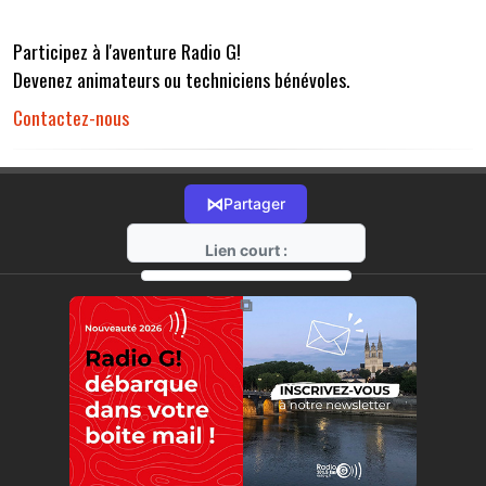
Participez à l'aventure Radio G!
Devenez animateurs ou techniciens bénévoles.
Contactez-nous
⋈
Partager
Lien court :
https://radio-g.fr?r32
⧉