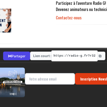
Participez à l'aventure Radio G!
Devenez animateurs ou technici
Contactez-nous
⧉
⋈
Lien court :
Partager
https://radio-g.fr?r32
Inscription News