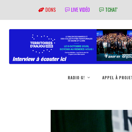
DONS
LIVE VIDÉO
TCHAT'
RADIO G!
APPEL À PROJE