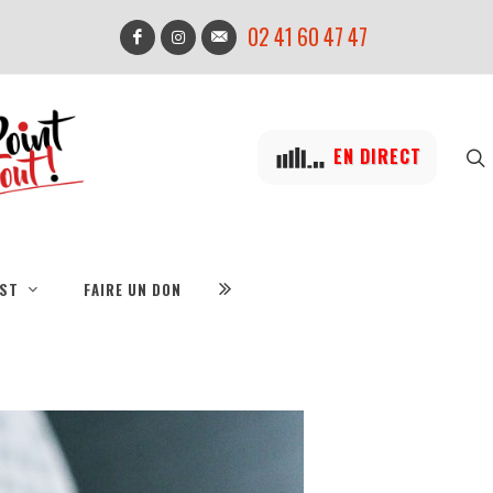
02 41 60 47 47
EN DIRECT
IST
FAIRE UN DON