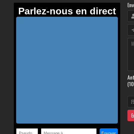
Env
Ant
(10
E