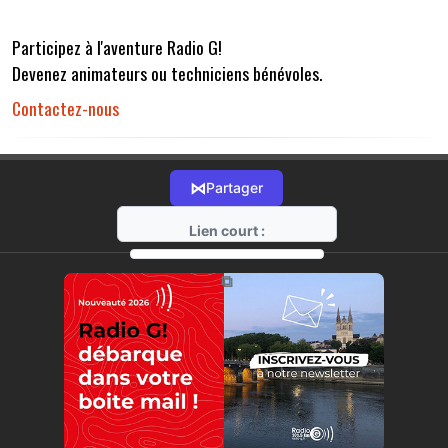
Participez à l'aventure Radio G!
Devenez animateurs ou techniciens bénévoles.
Contactez-nous
⋈
Partager
Lien court :
https://radio-g.fr?r32
⧉