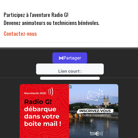
Participez à l'aventure Radio G!
Devenez animateurs ou techniciens bénévoles.
Contactez-nous
⋈
Partager
Lien court :
https://radio-g.fr?r32
⧉