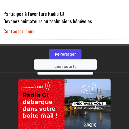
Participez à l'aventure Radio G!
Devenez animateurs ou techniciens bénévoles.
Contactez-nous
⋈
Partager
Lien court :
https://radio-g.fr?r32
⧉