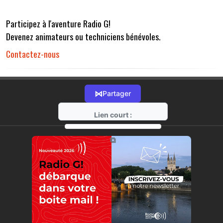
Participez à l'aventure Radio G!
Devenez animateurs ou techniciens bénévoles.
Contactez-nous
⋈
Partager
Lien court :
https://radio-g.fr?r32
⧉