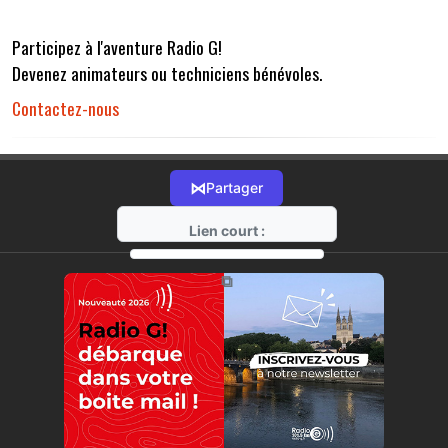
Participez à l'aventure Radio G!
Devenez animateurs ou techniciens bénévoles.
Contactez-nous
⋈
Partager
Lien court :
https://radio-g.fr?r32
⧉