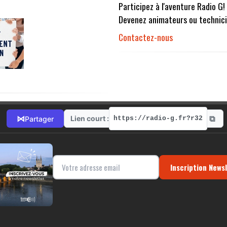
Participez à l'aventure Radio G!
Devenez animateurs ou technici
Contactez-nous
⧉
⋈
Lien court :
Partager
https://radio-g.fr?r32
Inscription News