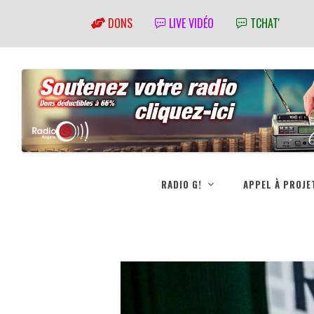
DONS
LIVE VIDÉO
TCHAT'
RADIO G!
APPEL À PROJE