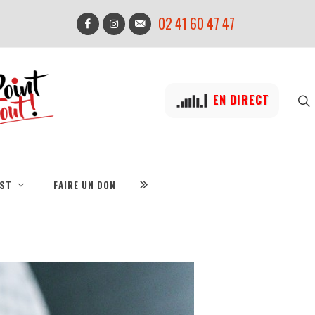
02 41 60 47 47
EN DIRECT
IST
FAIRE UN DON