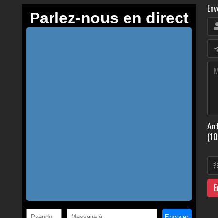
Env
Ant
(10
E