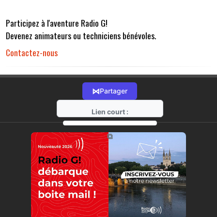
Participez à l'aventure Radio G!
Devenez animateurs ou techniciens bénévoles.
Contactez-nous
⋈
Partager
Lien court :
https://radio-g.fr?r32
⧉