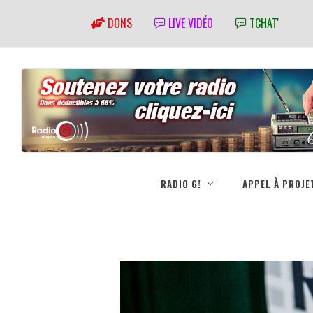
DONS
LIVE VIDÉO
TCHAT'
RADIO G!
APPEL À PROJE