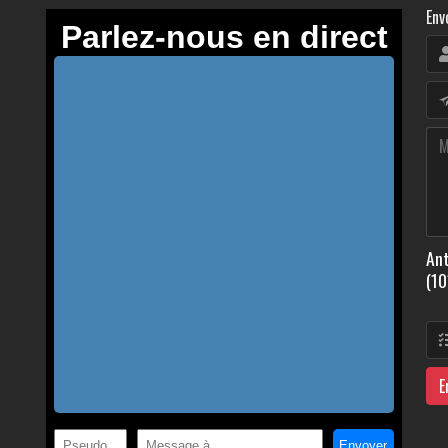
Env
Ant
(10
E