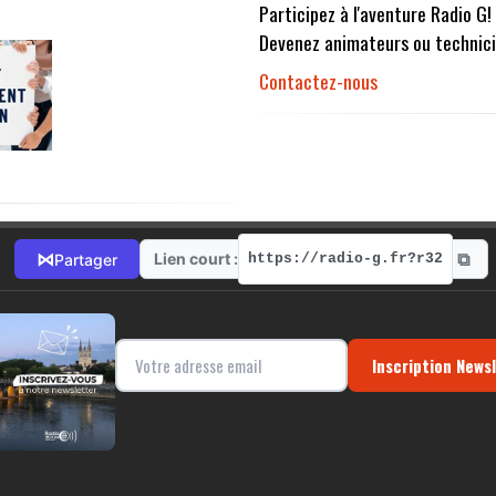
Participez à l'aventure Radio G!
Devenez animateurs ou technici
Contactez-nous
⧉
⋈
Lien court :
Partager
https://radio-g.fr?r32
Inscription News