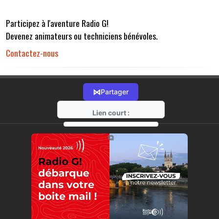
Participez à l'aventure Radio G!
Devenez animateurs ou techniciens bénévoles.
Contactez-nous
⋈
Partager
Lien court :
https://radio-g.fr?r32
⧉