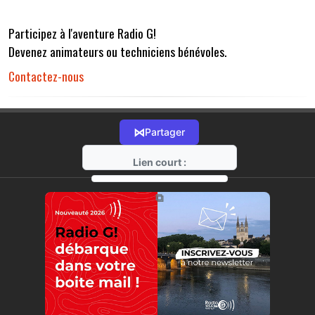
Participez à l'aventure Radio G!
Devenez animateurs ou techniciens bénévoles.
Contactez-nous
⋈
Partager
Lien court :
https://radio-g.fr?r32
⧉