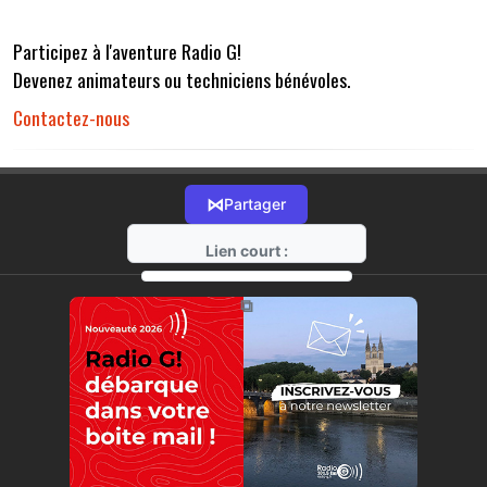
Participez à l'aventure Radio G!
Devenez animateurs ou techniciens bénévoles.
Contactez-nous
⋈
Partager
Lien court :
https://radio-g.fr?r32
⧉