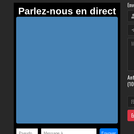
Env
Ant
(10
E