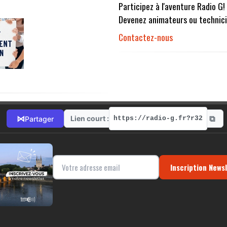
Participez à l'aventure Radio G!
Devenez animateurs ou technici
Contactez-nous
⧉
⋈
Lien court :
Partager
https://radio-g.fr?r32
Inscription News