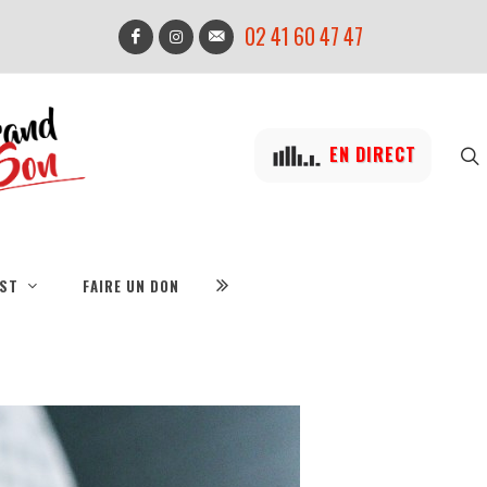
02 41 60 47 47
EN DIRECT
IST
FAIRE UN DON