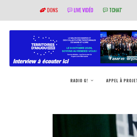
DONS
LIVE VIDÉO
TCHAT'
RADIO G!
APPEL À PROJE