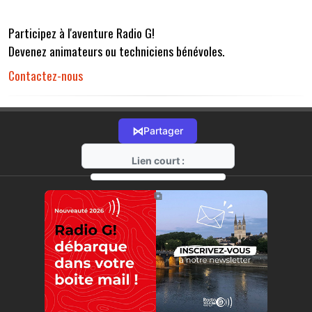
Participez à l'aventure Radio G!
Devenez animateurs ou techniciens bénévoles.
Contactez-nous
⋈
Partager
Lien court :
https://radio-g.fr?r32
⧉