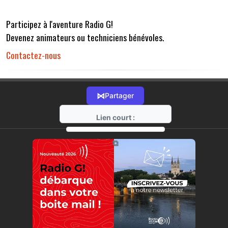
Participez à l'aventure Radio G!
Devenez animateurs ou techniciens bénévoles.
Contactez-nous
⋈
Partager
Lien court :
https://radio-g.fr?r32
⧉