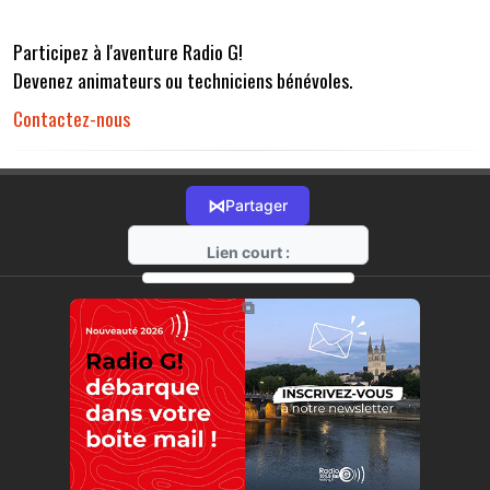
Participez à l'aventure Radio G!
Devenez animateurs ou techniciens bénévoles.
Contactez-nous
⋈
Partager
Lien court :
https://radio-g.fr?r32
⧉