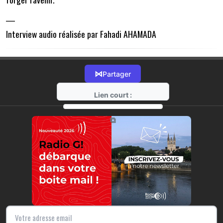
___
Interview audio réalisée par Fahadi AHAMADA
⋈
Partager
Lien court :
https://radio-g.fr?10603
⧉