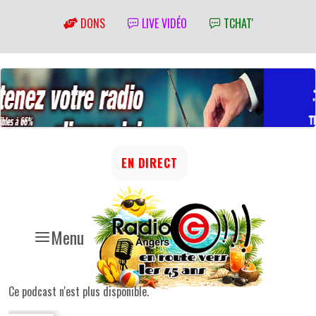
DONS
LIVE VIDÉO
TCHAT'
EN DIRECT
Menu
Ce podcast n'est plus disponible.