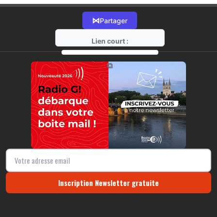
⋈
Partager
Lien court :
https://radio-g.fr?10566
⧉
Inscription Newsletter gratuite