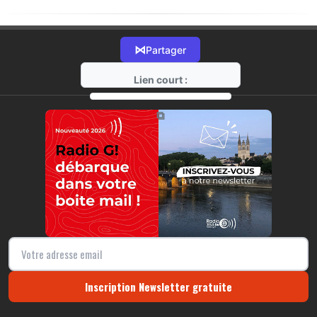
⋈
Partager
Lien court :
https://radio-g.fr?9755
⧉
Inscription Newsletter gratuite