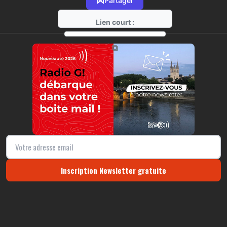
⋈
Partager
Lien court :
https://radio-g.fr?8150
⧉
Inscription Newsletter gratuite