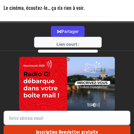
Le cinéma, écoutez-le... ça n'a rien à voir.
⋈
Partager
Lien court :
https://radio-g.fr?6342
⧉
Inscription Newsletter gratuite