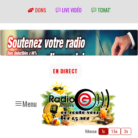
DONS
LIVE VIDÉO
TCHAT'
EN DIRECT
Menu
Vitesse :
1x
1.5x
2x