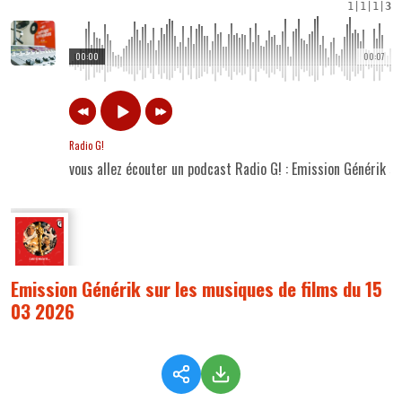
1
|
1
|
1
|
3
00:00
00:07
Radio G!
vous allez écouter un podcast Radio G! : Emission Générik 
Emission Générik sur les musiques de films du 15
03 2026