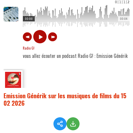
0
|
1
|
1
|
2
00:00
00:04
Radio G!
vous allez écouter un podcast Radio G! : Emission Générik 
Emission Générik sur les musiques de films du 15
02 2026