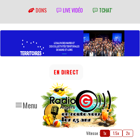
DONS
LIVE VIDÉO
TCHAT'
EN DIRECT
Menu
Vitesse :
1x
1.5x
2x