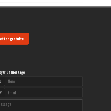
letter gratuite
oyer un message