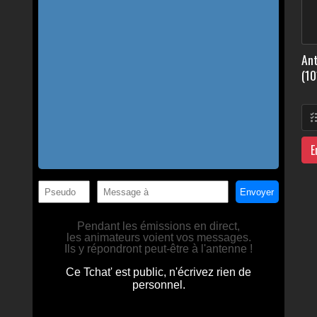
Ant
(10
E