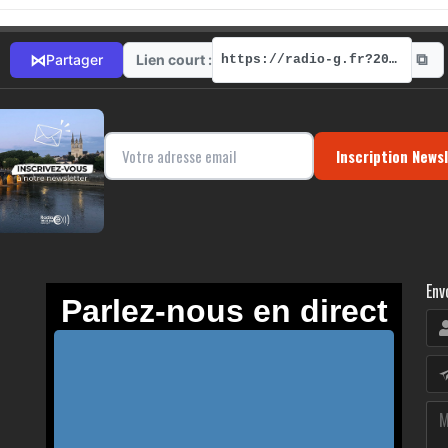
⧉
⋈
Lien court :
Partager
https://radio-g.fr?20324
Inscription News
Env