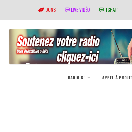
DONS
LIVE VIDÉO
TCHAT'
RADIO G!
APPEL À PROJE