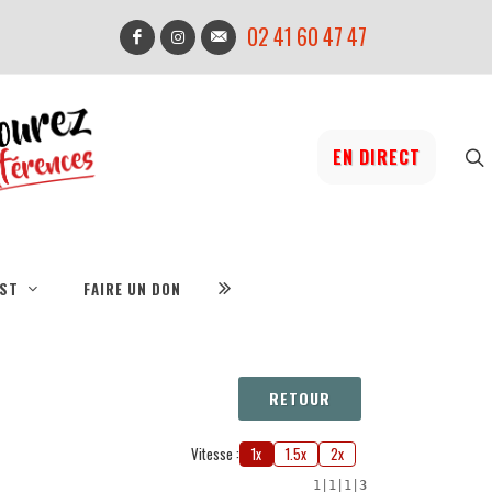
02 41 60 47 47
EN DIRECT
IST
FAIRE UN DON
RETOUR
Vitesse :
1x
1.5x
2x
1
|
1
|
1
|
3