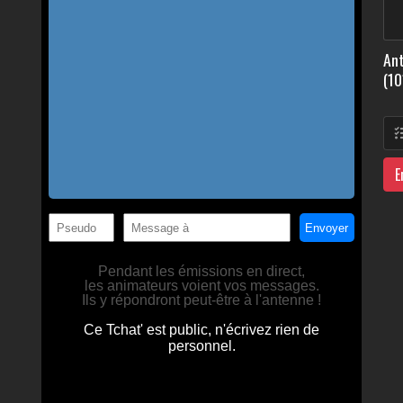
Ant
(10
E