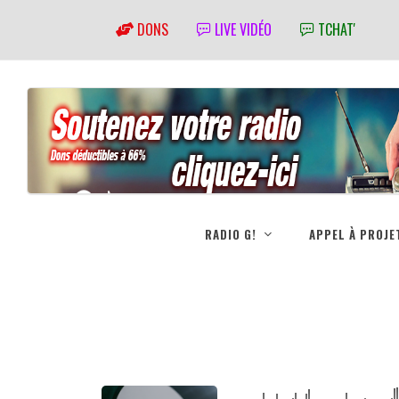
DONS
LIVE VIDÉO
TCHAT'
RADIO G!
APPEL À PROJE