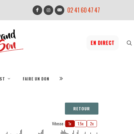
02 41 60 47 47
EN DIRECT
IST
FAIRE UN DON
RETOUR
Vitesse :
1x
1.5x
2x