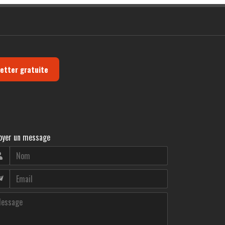
letter gratuite
oyer un message