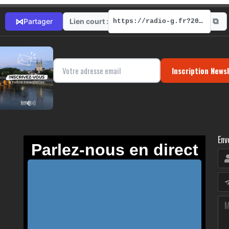
⧉
⋈
Lien court :
Partager
https://radio-g.fr?20191
Inscription News
Env