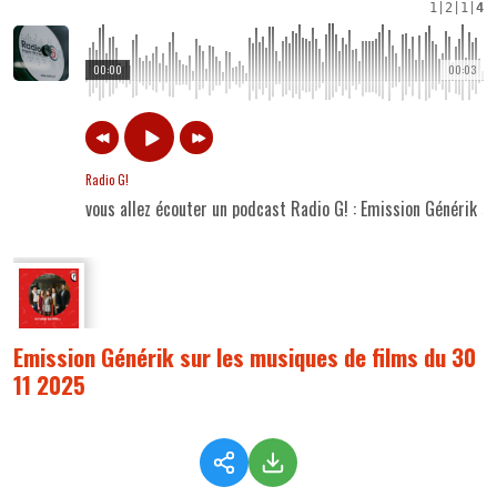
1
|
2
|
1
|
4
00:00
00:03
Radio G!
vous allez écouter un podcast Radio G! : Emission Générik s
Emission Générik sur les musiques de films du 30
11 2025