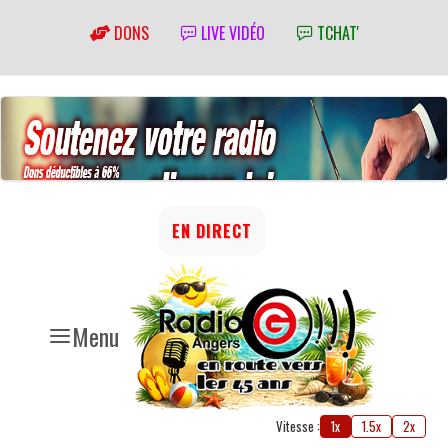
DONS
LIVE VIDÉO
TCHAT'
EN DIRECT
Menu
Vitesse :
1x
1.5x
2x