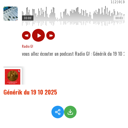
1
|
2
|
0
|
3
00:00
00:03
Radio G!
vous allez écouter un podcast Radio G! : Générik du 19 10 2
Générik du 19 10 2025