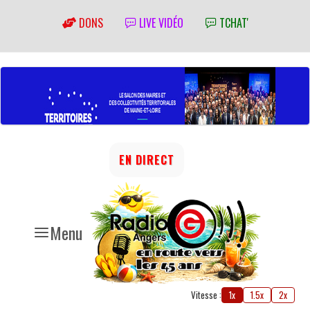
DONS
LIVE VIDÉO
TCHAT'
EN DIRECT
Menu
Vitesse :
1x
1.5x
2x