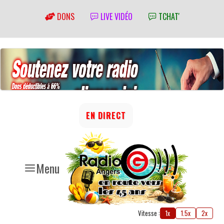
DONS
LIVE VIDÉO
TCHAT'
EN DIRECT
Menu
Vitesse :
1x
1.5x
2x