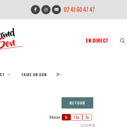
02 41 60 47 47
EN DIRECT
IST
FAIRE UN DON
RETOUR
Vitesse :
1x
1.5x
2x
1
|
1
|
0
|
2