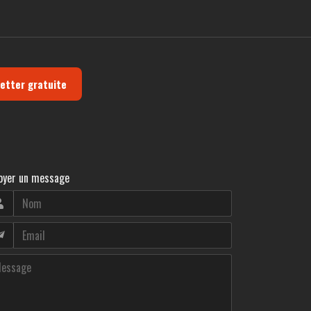
 films, séries, et autres, sur toute sorte de
letter gratuite
oyer un message