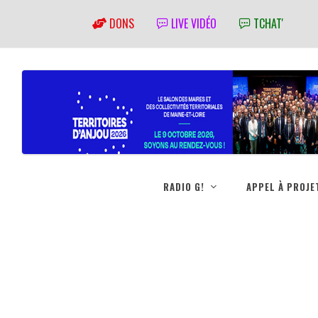
DONS
LIVE VIDÉO
TCHAT'
RADIO G!
APPEL À PROJE