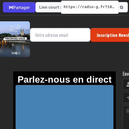
ate, au nom de "The BOF Boat return", pour vous faire découvrir les
⧉
⋈
Lien court :
Partager
https://radio-g.fr?18345
Inscription News
Env