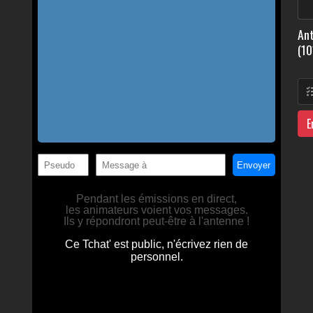
Ant
(10
E