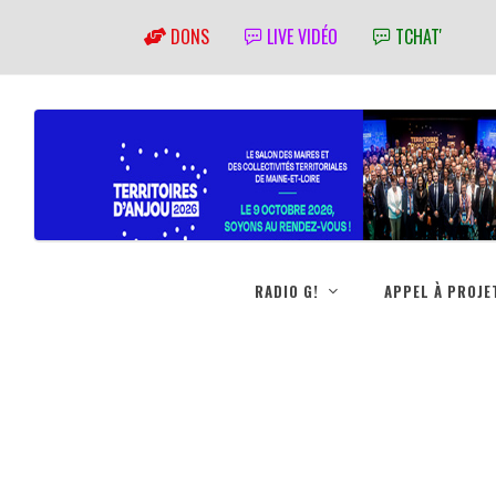
DONS
LIVE VIDÉO
TCHAT'
RADIO G!
APPEL À PROJE