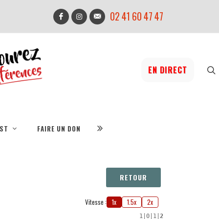
02 41 60 47 47
EN DIRECT
IST
FAIRE UN DON
RETOUR
Vitesse :
1x
1.5x
2x
1
|
0
|
1
|
2