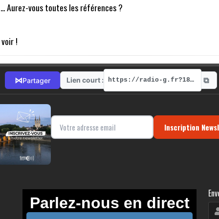
.. Aurez-vous toutes les références ?
 voir !
⧉
⋈
Lien court :
Partager
https://radio-g.fr?18313
Inscription News
Env