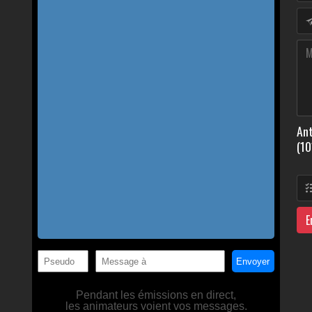
Ant
(10
E