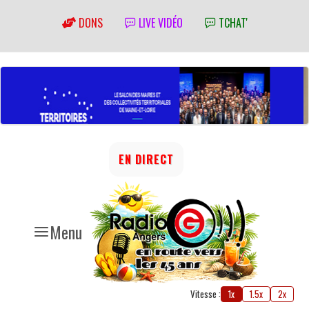
DONS
LIVE VIDÉO
TCHAT'
EN DIRECT
Menu
Vitesse :
1x
1.5x
2x