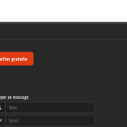
letter gratuite
oyer un message