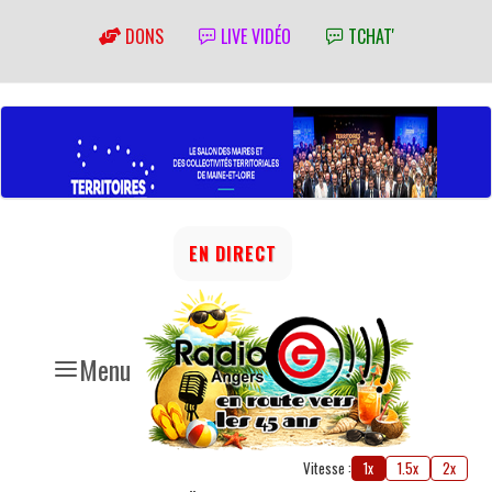
DONS
LIVE VIDÉO
TCHAT'
EN DIRECT
Menu
Vitesse :
1x
1.5x
2x