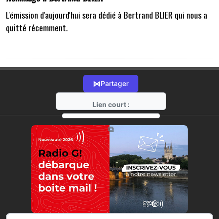
L'émission d'aujourd'hui sera dédié à Bertrand BLIER qui nous a
quitté récemment.
⋈
Partager
Lien court :
https://radio-g.fr?16902
⧉