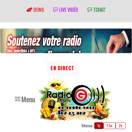
DONS
LIVE VIDÉO
TCHAT'
EN DIRECT
Menu
Vitesse :
1x
1.5x
2x