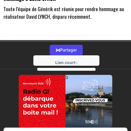
Toute l'équipe de Générik est réunie pour rendre hommage au
réalisateur David LYNCH, disparu récemment.
⋈
Partager
Lien court :
https://radio-g.fr?16836
⧉