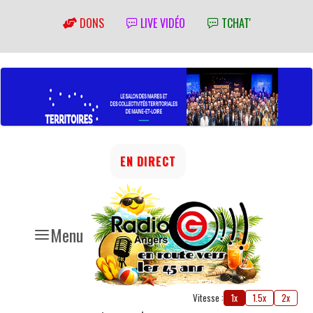
DONS
LIVE VIDÉO
TCHAT'
EN DIRECT
Menu
Vitesse :
1x
1.5x
2x