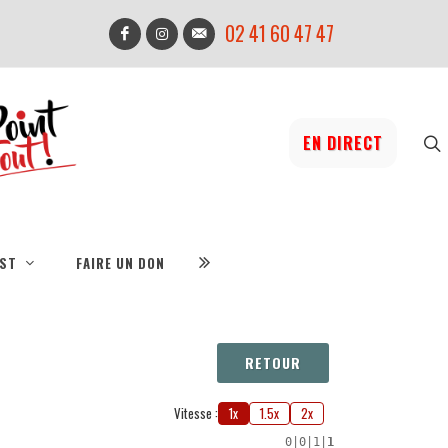
02 41 60 47 47
EN DIRECT
IST
FAIRE UN DON
RETOUR
Vitesse :
1x
1.5x
2x
0
|
0
|
1
|
1