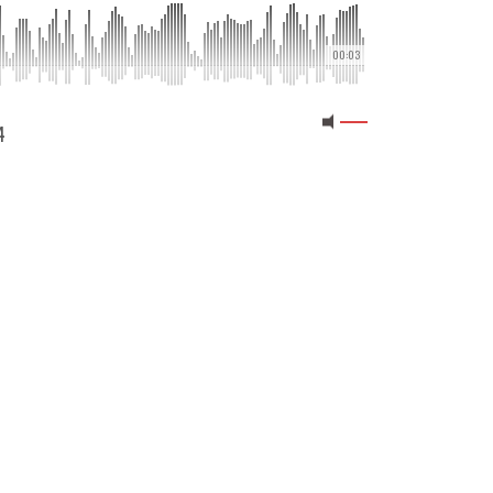
00:03
4