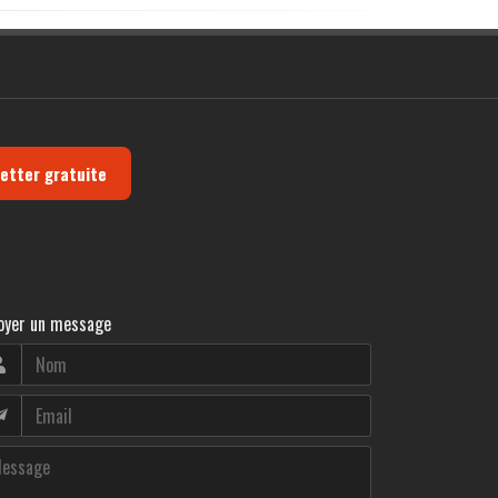
letter gratuite
oyer un message