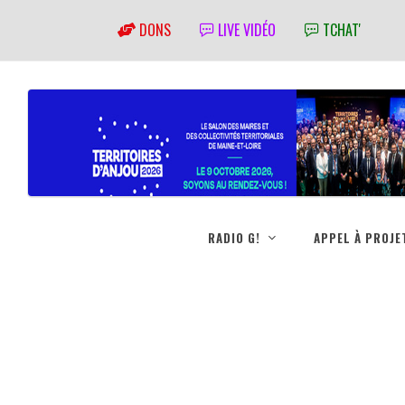
DONS
LIVE VIDÉO
TCHAT'
RADIO G!
APPEL À PROJE