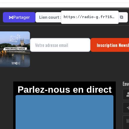
⧉
⋈
Lien court :
Partager
https://radio-g.fr?15990
Inscription News
Env