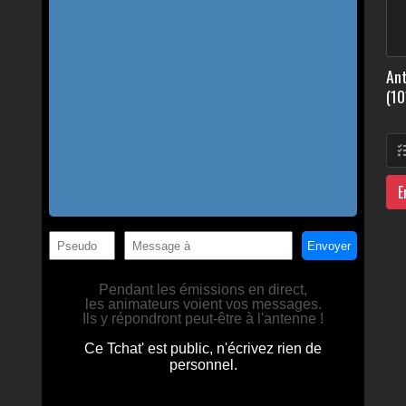
Ant
(10
E