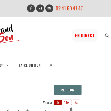
02 41 60 47 47
EN DIRECT
IST
FAIRE UN DON
RETOUR
Vitesse :
1x
1.5x
2x