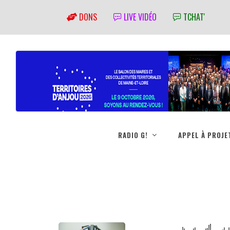
DONS
LIVE VIDÉO
TCHAT'
RADIO G!
APPEL À PROJE