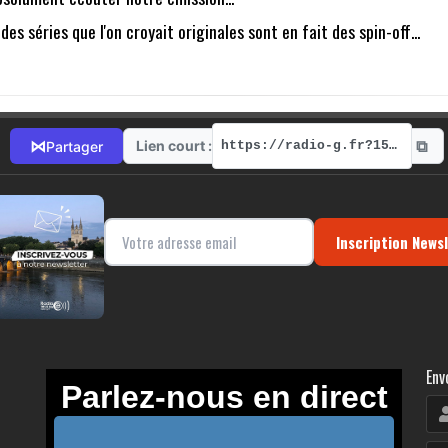
es séries que l'on croyait originales sont en fait des spin-off...
⧉
⋈
Lien court :
Partager
https://radio-g.fr?15828
Inscription News
Env