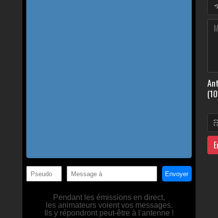
Ant
(10
E