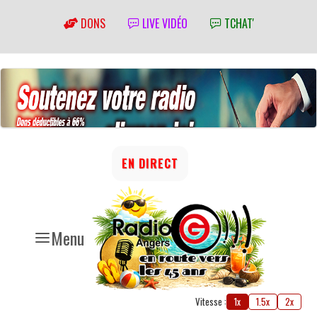
DONS
LIVE VIDÉO
TCHAT'
EN DIRECT
Menu
Vitesse :
1x
1.5x
2x