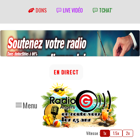
DONS
LIVE VIDÉO
TCHAT'
EN DIRECT
Menu
Vitesse :
1x
1.5x
2x