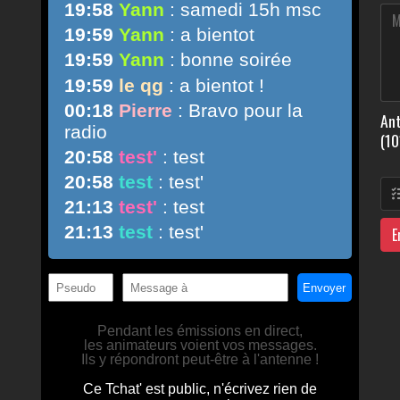
Ant
(10
E