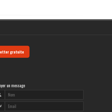
letter gratuite
oyer un message