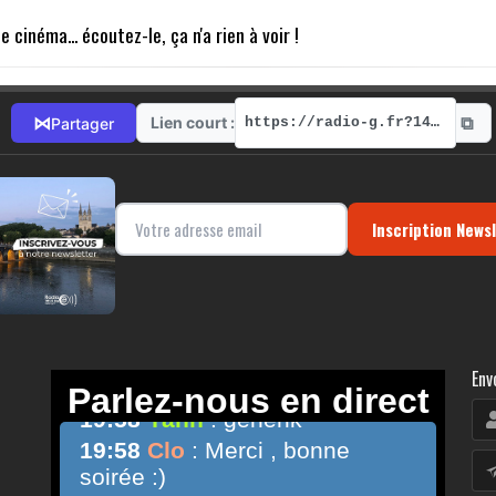
cinéma... écoutez-le, ça n'a rien à voir !
⧉
⋈
Lien court :
Partager
https://radio-g.fr?14938
Inscription News
Env