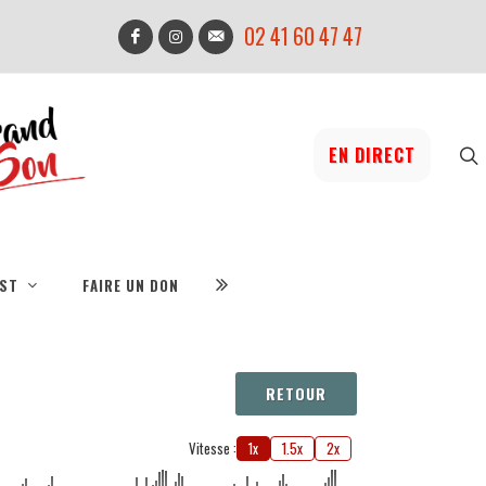
02 41 60 47 47
EN DIRECT
IST
FAIRE UN DON
RETOUR
Vitesse :
1x
1.5x
2x