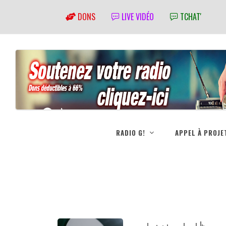
DONS
LIVE VIDÉO
TCHAT'
RADIO G!
APPEL À PROJE