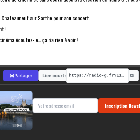
 à Chateauneuf sur Sarthe pour son concert.
t !
néma écoutez-le... ça n'a rien à voir !
⧉
⋈
Lien court :
Partager
https://radio-g.fr?11887
Inscription News