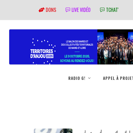
DONS
LIVE VIDÉO
TCHAT'
RADIO G!
APPEL À PROJE