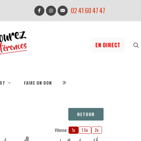
02 41 60 47 47
EN DIRECT
IST
FAIRE UN DON
RETOUR
Vitesse :
1x
1.5x
2x