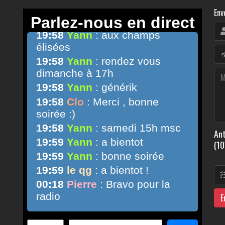
Env
Ant
(10
E