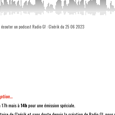
z écouter un podcast Radio G! : G'nérik du 25 06 2023
tion...
à 17h mais à
14h
pour une émission spéciale.
stoire de G'nérik et sans doute depuis la création de Radio G!, nous