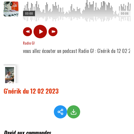
00:00
00:06
Radio G!
vous allez écouter un podcast Radio G! : G'nérik du 12 02 2
G'nérik du 12 02 2023
David aux commandes...