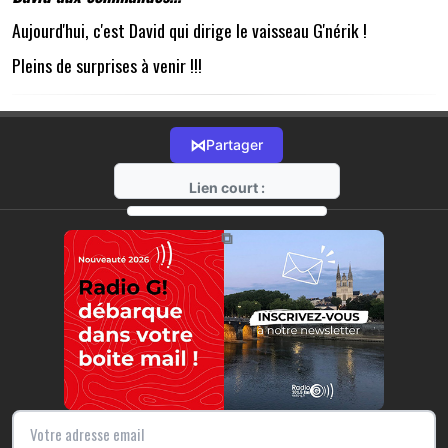
Aujourd'hui, c'est David qui dirige le vaisseau G'nérik !
Pleins de surprises à venir !!!
⋈
Partager
Lien court :
https://radio-g.fr?10822
⧉