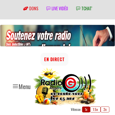
DONS
LIVE VIDÉO
TCHAT'
EN DIRECT
Menu
Vitesse :
1x
1.5x
2x