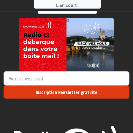
Lien court :
https://radio-g.fr?10168
⧉
Inscription Newsletter gratuite