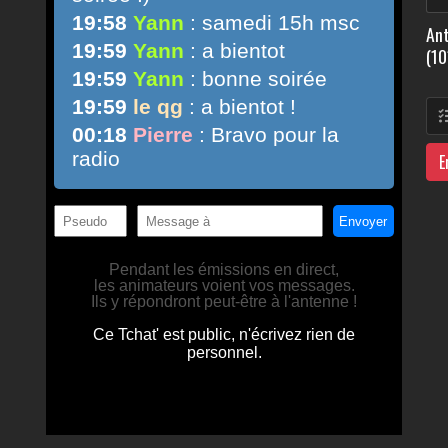
Ant
(10
E