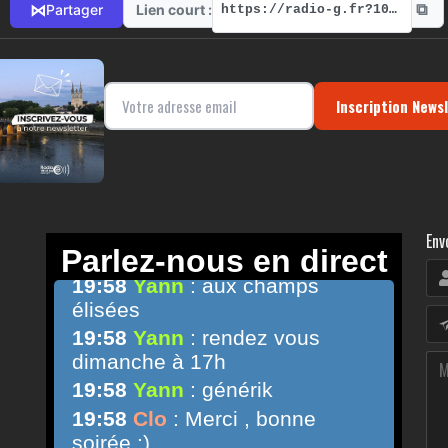
⧉
⋈
Lien court :
Partager
https://radio-g.fr?10126
Inscription News
Env