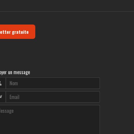
letter gratuite
oyer un message